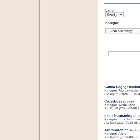
Land
Kategori:
Gamla Dagligt Alleha
Kategori: Fria diskussion
Av: biljard (2026-08-10 
Crossboss
(1 svar)
Kategori: Webb-kryss
Av: Gp10 (2026-08-09 2
bk nr 9 utmaningen
(3
Kategori: BK - Bra Korso
Av: lillan1313 (2026-08-
Allersnöten nr 32
(1 sv
Kategori: Allers
Av: Nils75 (2026-08-09 