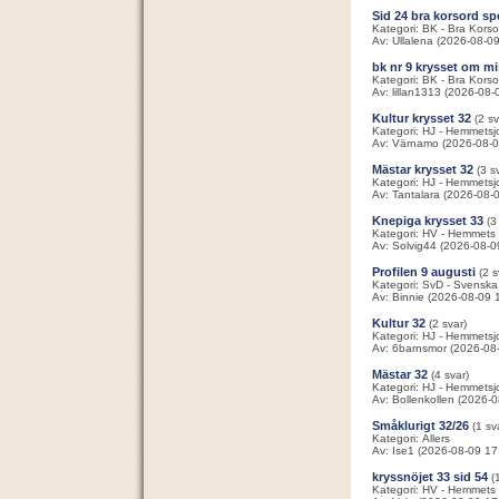
Sid 24 bra korsord sp
Kategori: BK - Bra Korso
Av: Ullalena (2026-08-0
bk nr 9 krysset om mis
Kategori: BK - Bra Korso
Av: lillan1313 (2026-08-
Kultur krysset 32
(2 sv
Kategori: HJ - Hemmetsj
Av: Värnamo (2026-08-0
Mästar krysset 32
(3 s
Kategori: HJ - Hemmetsj
Av: Tantalara (2026-08-
Knepiga krysset 33
(3
Kategori: HV - Hemmets 
Av: Solvig44 (2026-08-0
Profilen 9 augusti
(2 s
Kategori: SvD - Svenska
Av: Binnie (2026-08-09 
Kultur 32
(2 svar)
Kategori: HJ - Hemmetsj
Av: 6barnsmor (2026-08
Mästar 32
(4 svar)
Kategori: HJ - Hemmetsj
Av: Bollenkollen (2026-
Småklurigt 32/26
(1 sv
Kategori: Allers
Av: Ise1 (2026-08-09 17
kryssnöjet 33 sid 54
(
Kategori: HV - Hemmets 