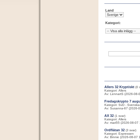
Land
Kategori:
Allers 32 Kryptiskt
(0 
Kategori: Allers
Av: LennartS (2026-08-0
Fredagskrypto 7 augu
Kategori: SvD - Svenska
Av: Susanna-67 (2026-0
AX 32
(1 svar)
Kategori: Allers
Av: mari55 (2026-08-07 
Ordflätan 32
(3 svar)
Kategori: Expressen
Av: Binnie (2026-08-07 