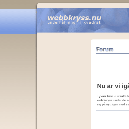
Nu är vi ig
Tyvärr blev vi utsatta 
webbkryss under de sen
sig på nytt igen med s