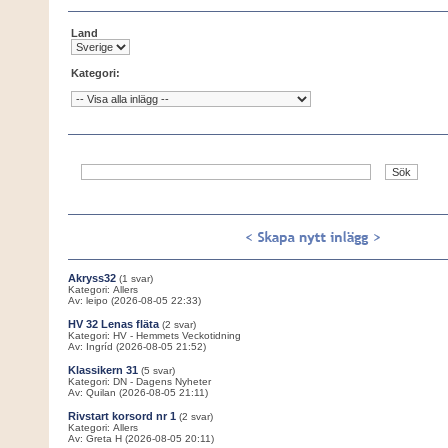
Land
Kategori:
Akryss32
(1 svar)
Kategori: Allers
Av: leipo (2026-08-05 22:33)
HV 32 Lenas fläta
(2 svar)
Kategori: HV - Hemmets Veckotidning
Av: Ingríd (2026-08-05 21:52)
Klassikern 31
(5 svar)
Kategori: DN - Dagens Nyheter
Av: Quilan (2026-08-05 21:11)
Rivstart korsord nr 1
(2 svar)
Kategori: Allers
Av: Greta H (2026-08-05 20:11)