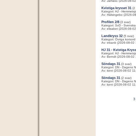
Av: Jamas1 (2026-08-02
Kvistiga krysset 31
(2
Kategori: HJ - Hemmetsj
Av: Hälsingebo (2026-08
Profilen 2/8
(3 svar)
Kategori: SvD - Svenska
Av: elisabet (2026-08-02
Landkryss 32
(5 svar)
Kategori: Övriga korsord
Av: inkanb (2026-08-02 
HJ 31 - Kvistiga Krys
Kategori: HJ - Hemmetsj
Av: Berndt (2026-08-02 
Söndags 31
(3 svar)
Kategori: DN - Dagens N
Av: kent (2026-08-02 11
Söndags 31
(2 svar)
Kategori: DN - Dagens N
Av: kent (2026-08-02 11
3