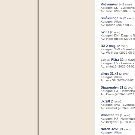
Vadvemvar 5
(2 svar)
Kategori: LK - Lyckokrys
Av: siv78 (2026-08-02 1
Småklurigt 32
(2 svar)
Kategori: Allers
Av: mari55 (2026-08-02 
Sx 31
(2 svar)
Kategori: DN - Dagens N
Av: ingridsdotter (2026-
DX 2 Aug.
(2 svar)
Kategori: SvD - Svenska
Av: Wellness (2026-08-0
Lenas Fläta 32
(2 svar)
Kategori: HV - Hemmets 
Av: smile19 (2026-08-02
allers 31 x3
(2 svar)
Kategori: Allers
Av: eva 58 (2026-08-02 
Diagonalen 31
(2 svar)
Kategori: HJ - Hemmetsj
Av: Emrm (2026-08-02 1
dx 2/8
(5 svar)
Kategori: SvD - Svenska
Av: elisabet (2026-08-02
Valnöten 31
(3 svar)
Kategori: HJ - Hemmetsj
Av: Berget01 (2026-08-0
Nöten 32/26
(3 svar)
Kategori: Allers