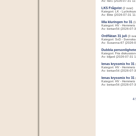
Av: Ise1 (2026-07-31 11
LK5 Frågvist
(2 svar)
Kategori: LK - Lyckokrys
Av: Bitte (2026-07-31 11
lilla kluringen hv 31
(1
Kategori: HV - Hemmets 
Av: bettan54 (2026-07-3
Ordflätan 31 juli
(3 sva
Kategori: SvD - Svenska
Av: Susanna-67 (2026-0
Dubbla personlighete
Kategori: Fria diskussion
Av: biljard (2026-07-31 
lenas kryssmix hv 31
Kategori: HV - Hemmets 
Av: bettan54 (2026-07-3
lenas kryssmix hv 31
Kategori: HV - Hemmets 
Av: bettan54 (2026-07-3
4