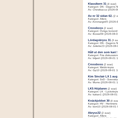
Klassikern 31
(4 svar)
Kategori: DN - Dagens N
Av: Chewbacca (2026-08
Ax nr 32 sidan 62.
(2 s
Kategori: Allers
Av: Annmargit45 (2026-0
Crossboss
(2 svar)
Kategori: Övriga korsord
Av: Bosse69 (2026-08-0
Lördagskryss 31
(3 sv
Kategori: DN - Dagens N
Av: Juliette23 (2026-08-
Håll ut den som kan! 
Kategori: Fria diskussion
Av: biljard (2026-08-01 1
Crossboss
(2 svar)
Kategori: Webb-kryss
Av: Gp10 (2026-08-01 1
Kim Sinclair LX 1 aug
Kategori: SvD - Svenska
Av: Mums (2026-08-01 1
LK5 Höjdaren
(2 svar)
Kategori: LK - Lyckokrys
Av: kakan1 (2026-08-01
Knäckjobbet 30
(4 sva
Kategori: HV - Hemmets 
Av: bert10 (2026-08-01 
Akryss32
(2 svar)
Kategori: Allers