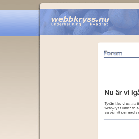
Nu är vi ig
Tyvärr blev vi utsatta 
webbkryss under de sen
sig på nytt igen med s