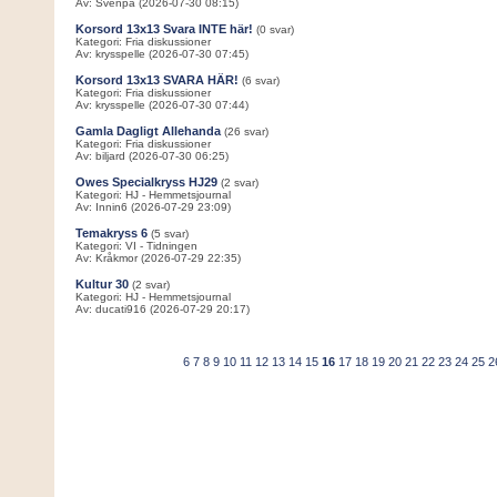
Av: Svenpa (2026-07-30 08:15)
Korsord 13x13 Svara INTE här!
(0 svar)
Kategori: Fria diskussioner
Av: krysspelle (2026-07-30 07:45)
Korsord 13x13 SVARA HÄR!
(6 svar)
Kategori: Fria diskussioner
Av: krysspelle (2026-07-30 07:44)
Gamla Dagligt Allehanda
(26 svar)
Kategori: Fria diskussioner
Av: biljard (2026-07-30 06:25)
Owes Specialkryss HJ29
(2 svar)
Kategori: HJ - Hemmetsjournal
Av: Innin6 (2026-07-29 23:09)
Temakryss 6
(5 svar)
Kategori: VI - Tidningen
Av: Kråkmor (2026-07-29 22:35)
Kultur 30
(2 svar)
Kategori: HJ - Hemmetsjournal
Av: ducati916 (2026-07-29 20:17)
6
7
8
9
10
11
12
13
14
15
16
17
18
19
20
21
22
23
24
25
2