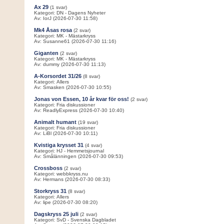
Ax 29
(1 svar)
Kategori: DN - Dagens Nyheter
Av: IorJ (2026-07-30 11:58)
Mk4 Åsas rosa
(2 svar)
Kategori: MK - Mästarkryss
Av: Susanne61 (2026-07-30 11:16)
Giganten
(2 svar)
Kategori: MK - Mästarkryss
Av: dummy (2026-07-30 11:13)
A-Korsordet 31/26
(8 svar)
Kategori: Allers
Av: Smasken (2026-07-30 10:55)
Jonas von Essen, 10 år kvar för oss!
(2 svar)
Kategori: Fria diskussioner
Av: ReadlyExpress (2026-07-30 10:40)
Animalt humant
(19 svar)
Kategori: Fria diskussioner
Av: LiBl (2026-07-30 10:11)
Kvistiga krysset 31
(4 svar)
Kategori: HJ - Hemmetsjournal
Av: Smålänningen (2026-07-30 09:53)
Crossboss
(2 svar)
Kategori: webbkryss.nu
Av: Hermans (2026-07-30 08:33)
Storkryss 31
(8 svar)
Kategori: Allers
Av: lipe (2026-07-30 08:20)
Dagskryss 25 juli
(2 svar)
Kategori: SvD - Svenska Dagbladet