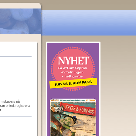
som skapats på
an enkelt registrera
t.