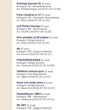
Kvistiga krysset 31
(4 svar)
Kategori: HJ - Hemmetsjournal
Av: Smålänningen (2026-07-29 12:06)
Fyra i kvadrat nr 17
(2 svar)
Kategori: HV - Hemmets Veckotidning
Av: Mar1 (2026-07-29 12:02)
nr.9 Peters kluriga
(9 svar)
Kategori: BK - Bra Korsord
Av: olas36 (2026-07-29 11:25)
Hon pendlar ej till jobbet
(2 svar)
Kategori: Övriga korsord
Av: Gryff (2026-07-29 11:22)
db
(5 svar)
Kategori: DN - Dagens Nyheter
Av: Guneri (2026-07-29 11:17)
FISKEKROKARNA
(4 svar)
Kategori: Övriga korsord
Av: Läslusen (2026-07-29 10:59)
Världens minsta quiz
(3 svar)
Kategori: Fria diskussioner
Av: biljard (2026-07-29 10:37)
knep och knåp extra
(2 svar)
Kategori: Övriga korsord
Av: lillan1313 (2026-07-29 10:37)
Dubbelkryss i MK4
(3 svar)
Kategori: MK - Mästarkryss
Av: mallesjok (2026-07-29 10:31)
Db 29/7
(2 svar)
Kategori: DN - Dagens Nyheter