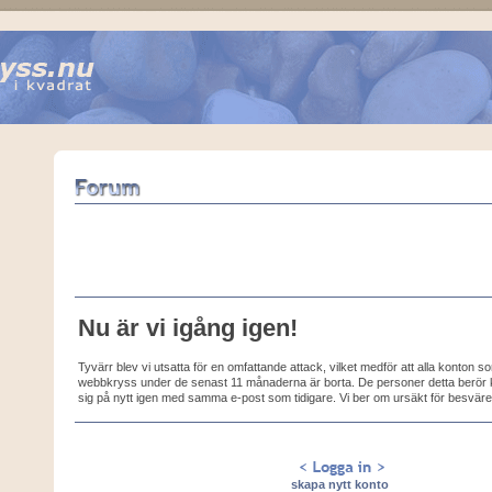
Nu är vi igång igen!
Tyvärr blev vi utsatta för en omfattande attack, vilket medför att alla konton 
webbkryss under de senast 11 månaderna är borta. De personer detta berör k
sig på nytt igen med samma e-post som tidigare. Vi ber om ursäkt för besväre
skapa nytt konto