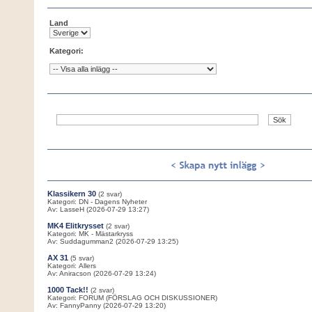
Land
Kategori:
Klassikern 30
(2 svar)
Kategori: DN - Dagens Nyheter
Av: LasseH (2026-07-29 13:27)
MK4 Elitkrysset
(2 svar)
Kategori: MK - Mästarkryss
Av: Suddagumman2 (2026-07-29 13:25)
AX 31
(5 svar)
Kategori: Allers
Av: Aniracson (2026-07-29 13:24)
1000 Tack!!
(2 svar)
Kategori: FORUM (FÖRSLAG OCH DISKUSSIONER)
Av: FannyPanny (2026-07-29 13:20)