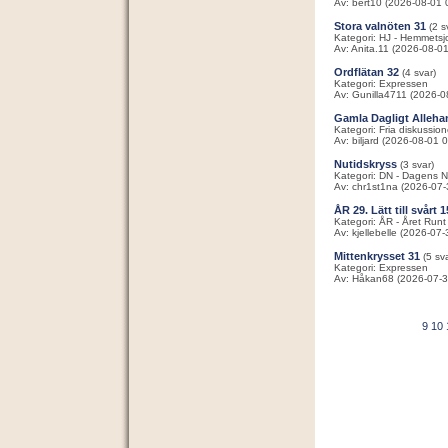
Av: bert10 (2026-08-01 
Stora valnöten 31
(2 s
Kategori: HJ - Hemmetsj
Av: Anita.11 (2026-08-0
Ordflätan 32
(4 svar)
Kategori: Expressen
Av: Gunilla4711 (2026-0
Gamla Dagligt Alleha
Kategori: Fria diskussion
Av: biljard (2026-08-01 
Nutidskryss
(3 svar)
Kategori: DN - Dagens N
Av: chr1st1na (2026-07-
ÅR 29. Lätt till svårt 1
Kategori: ÅR - Året Runt
Av: kjellebelle (2026-07
Mittenkrysset 31
(5 sva
Kategori: Expressen
Av: Håkan68 (2026-07-3
9
10