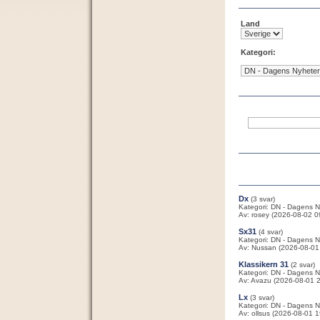
Land
Kategori:
Dx
(3 svar)
Kategori: DN - Dagens N
Av: rosey (2026-08-02 0
Sx31
(4 svar)
Kategori: DN - Dagens N
Av: Nussan (2026-08-01
Klassikern 31
(2 svar)
Kategori: DN - Dagens N
Av: Avazu (2026-08-01 2
Lx
(3 svar)
Kategori: DN - Dagens N
Av: ollsus (2026-08-01 1