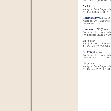
Av: anndah (2026-07-31
Ax 29
(1 svar)
Kategori: DN - Dagens N
Av: IorJ (2026-07-30 11:
Lördagskryss
(2 svar)
Kategori: DN - Dagens N
Av: chr1st1na (2026-07-
Klassikern 30
(2 svar)
Kategori: DN - Dagens N
Av: LasseH (2026-07-29
db
(5 svar)
Kategori: DN - Dagens N
Av: Guneri (2026-07-29 
Db 29/7
(2 svar)
Kategori: DN - Dagens N
Av: Arrnee (2026-07-29 
db
(3 svar)
Kategori: DN - Dagens N
Av: Guneri (2026-07-28 