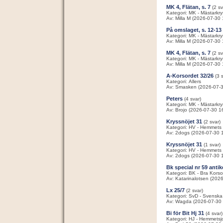
MK 4, Flätan, s. 7
(2 sv
Kategori: MK - Mästarkry
Av: Milla M (2026-07-30 
På omslaget, s. 12-13
Kategori: MK - Mästarkry
Av: Milla M (2026-07-30 
MK 4, Flätan, s. 7
(2 sv
Kategori: MK - Mästarkry
Av: Milla M (2026-07-30 
A-Korsordet 32/26
(3 
Kategori: Allers
Av: Smasken (2026-07-3
Peters
(4 svar)
Kategori: MK - Mästarkry
Av: Brojo (2026-07-30 1
Kryssnöjet 31
(2 svar)
Kategori: HV - Hemmets 
Av: 2dogs (2026-07-30 
Kryssnöjet 31
(1 svar)
Kategori: HV - Hemmets 
Av: 2dogs (2026-07-30 
Bk special nr 59 anti
Kategori: BK - Bra Korso
Av: Katarinalotsen (202
Lx 25/7
(2 svar)
Kategori: SvD - Svenska
Av: Wagda (2026-07-30 
Bi för Bit Hj 31
(4 svar)
Kategori: HJ - Hemmetsj