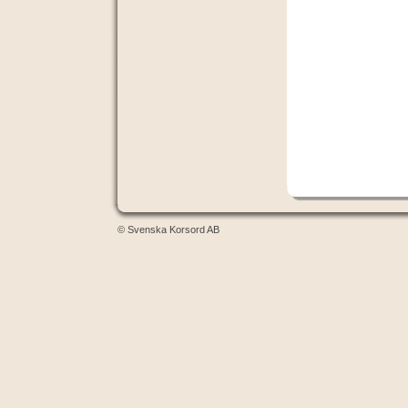
© Svenska Korsord AB