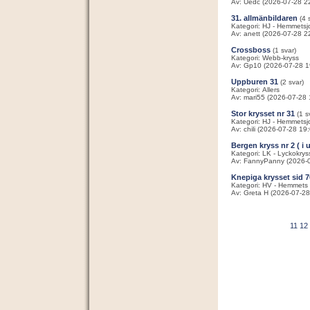
Av: Uedc (2026-07-28 2
31. allmänbildaren
(4 
Kategori: HJ - Hemmetsj
Av: anett (2026-07-28 2
Crossboss
(1 svar)
Kategori: Webb-kryss
Av: Gp10 (2026-07-28 1
Uppburen 31
(2 svar)
Kategori: Allers
Av: mari55 (2026-07-28 
Stor krysset nr 31
(1 s
Kategori: HJ - Hemmetsj
Av: chili (2026-07-28 19:
Bergen kryss nr 2 ( i 
Kategori: LK - Lyckokrys
Av: FannyPanny (2026-0
Knepiga krysset sid 7
Kategori: HV - Hemmets 
Av: Greta H (2026-07-28
11
12