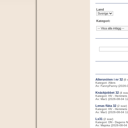
Land
Kategori:
Allersnöten i nr 32
(6 
Kategori: Allers
Av: FannyPanny (2026-0
Knäckjobbet 32
(4 sva
Kategori: HV - Hemmets 
Av: Mar1 (2026-08-04 12
Lenas fläta 32
(2 svar)
Kategori: HV - Hemmets 
Av: Mar1 (2026-08-04 12
Lx31
(2 svar)
Kategori: DN - Dagens N
Av: Majoka (2026-08-04 