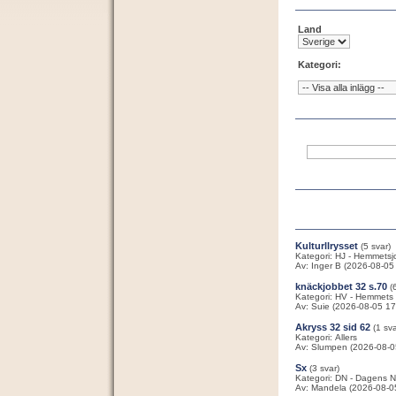
Land
Kategori:
Kulturllrysset
(5 svar)
Kategori: HJ - Hemmetsj
Av: Inger B (2026-08-05
knäckjobbet 32 s.70
(
Kategori: HV - Hemmets 
Av: Suie (2026-08-05 17
Akryss 32 sid 62
(1 sva
Kategori: Allers
Av: Slumpen (2026-08-0
Sx
(3 svar)
Kategori: DN - Dagens N
Av: Mandela (2026-08-0