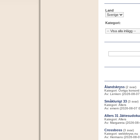
Land
Kategori:
Ålandskryss
(2 svar)
Kategori: Övriga korsord
Av: Lenken (2026-08-07
Småklurigt 33
(3 svar)
Kategori: Allers
Av: emem (2026-08-07 0
Allers 31 Jättesudoku
Kategori: Allers
Av: Margareta (2026-08-
Crossboss
(3 svar)
Kategori: webbkryss.nu
Av: Hermans (2026-08-0