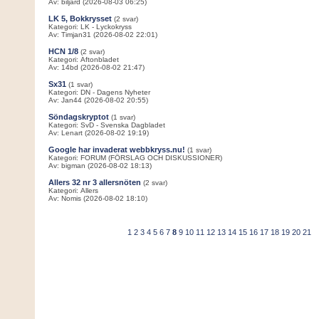
Av: biljard (2026-08-03 06:25)
LK 5, Bokkrysset
(2 svar)
Kategori: LK - Lyckokryss
Av: Timjan31 (2026-08-02 22:01)
HCN 1/8
(2 svar)
Kategori: Aftonbladet
Av: 14bd (2026-08-02 21:47)
Sx31
(1 svar)
Kategori: DN - Dagens Nyheter
Av: Jan44 (2026-08-02 20:55)
Söndagskryptot
(1 svar)
Kategori: SvD - Svenska Dagbladet
Av: Lenart (2026-08-02 19:19)
Google har invaderat webbkryss.nu!
(1 svar)
Kategori: FORUM (FÖRSLAG OCH DISKUSSIONER)
Av: bigman (2026-08-02 18:13)
Allers 32 nr 3 allersnöten
(2 svar)
Kategori: Allers
Av: Nomis (2026-08-02 18:10)
1
2
3
4
5
6
7
8
9
10
11
12
13
14
15
16
17
18
19
20
21