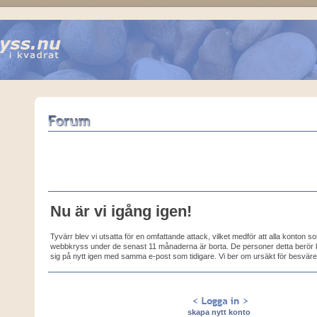
Nu är vi igång igen!
Tyvärr blev vi utsatta för en omfattande attack, vilket medför att alla konton 
webbkryss under de senast 11 månaderna är borta. De personer detta berör k
sig på nytt igen med samma e-post som tidigare. Vi ber om ursäkt för besväre
skapa nytt konto