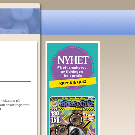
som skapats på
an enkelt registrera
t.