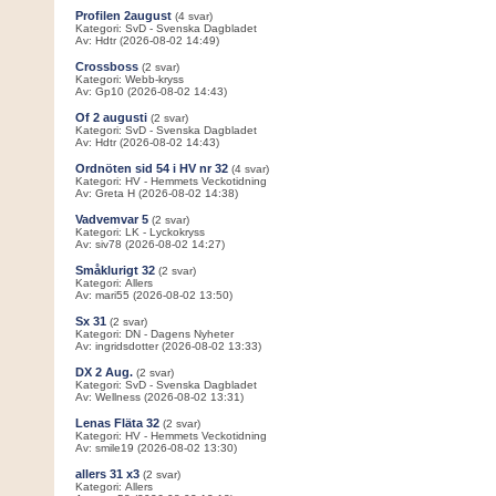
Profilen 2august
(4 svar)
Kategori: SvD - Svenska Dagbladet
Av: Hdtr (2026-08-02 14:49)
Crossboss
(2 svar)
Kategori: Webb-kryss
Av: Gp10 (2026-08-02 14:43)
Of 2 augusti
(2 svar)
Kategori: SvD - Svenska Dagbladet
Av: Hdtr (2026-08-02 14:43)
Ordnöten sid 54 i HV nr 32
(4 svar)
Kategori: HV - Hemmets Veckotidning
Av: Greta H (2026-08-02 14:38)
Vadvemvar 5
(2 svar)
Kategori: LK - Lyckokryss
Av: siv78 (2026-08-02 14:27)
Småklurigt 32
(2 svar)
Kategori: Allers
Av: mari55 (2026-08-02 13:50)
Sx 31
(2 svar)
Kategori: DN - Dagens Nyheter
Av: ingridsdotter (2026-08-02 13:33)
DX 2 Aug.
(2 svar)
Kategori: SvD - Svenska Dagbladet
Av: Wellness (2026-08-02 13:31)
Lenas Fläta 32
(2 svar)
Kategori: HV - Hemmets Veckotidning
Av: smile19 (2026-08-02 13:30)
allers 31 x3
(2 svar)
Kategori: Allers