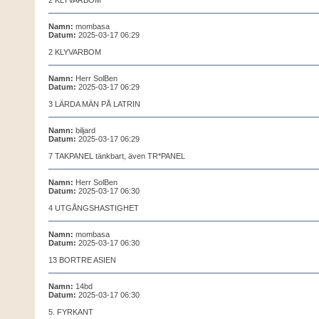
2 KLYVARBOM
Namn:
mombasa
Datum:
2025-03-17 06:29
2 KLYVARBOM
Namn:
Herr SolBen
Datum:
2025-03-17 06:29
3 LÄRDA MÄN PÅ LATRIN
Namn:
biljard
Datum:
2025-03-17 06:29
7 TAKPANEL tänkbart, även TR*PANEL
Namn:
Herr SolBen
Datum:
2025-03-17 06:30
4 UTGÅNGSHASTIGHET
Namn:
mombasa
Datum:
2025-03-17 06:30
13 BORTRE ASIEN
Namn:
14bd
Datum:
2025-03-17 06:30
5. FYRKANT