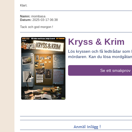
Klart.
Namn:
mombasa
Datum:
2025-03-17 06:38
Tack och god morgon !
Kryss & Krim
Lös kryssen och få ledtrådar som le
mördaren. Kan du lösa mordgåta
Se ett smakprov