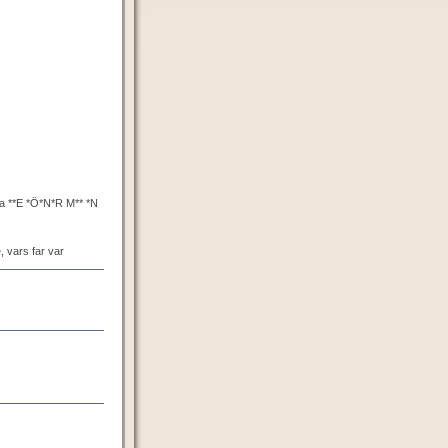
ta **E *Ö*N*R M** *N
 vars far var