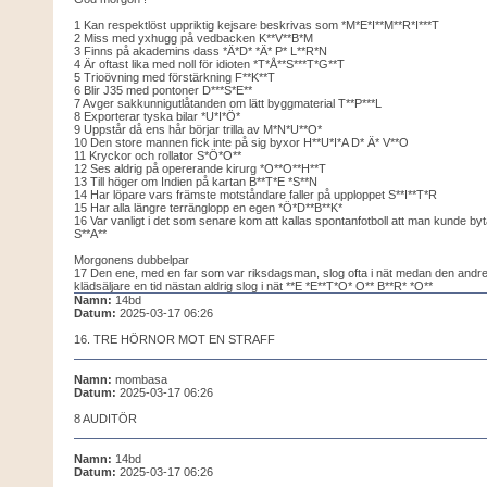
1 Kan respektlöst uppriktig kejsare beskrivas som *M*E*I**M**R*I***T
2 Miss med yxhugg på vedbacken K**V**B*M
3 Finns på akademins dass *Ä*D* *Ä* P* L**R*N
4 Är oftast lika med noll för idioten *T*Å**S***T*G**T
5 Trioövning med förstärkning F**K**T
6 Blir J35 med pontoner D***S*E**
7 Avger sakkunnigutlåtanden om lätt byggmaterial T**P***L
8 Exporterar tyska bilar *U*I*Ö*
9 Uppstår då ens hår börjar trilla av M*N*U**O*
10 Den store mannen fick inte på sig byxor H**U*I*A D* Ä* V**O
11 Kryckor och rollator S*Ö*O**
12 Ses aldrig på opererande kirurg *O**O**H**T
13 Till höger om Indien på kartan B**T*E *S**N
14 Har löpare vars främste motståndare faller på upploppet S**I**T*R
15 Har alla längre terränglopp en egen *Ö*D**B**K*
16 Var vanligt i det som senare kom att kallas spontanfotboll att man kunde by
S**A**
Morgonens dubbelpar
17 Den ene, med en far som var riksdagsman, slog ofta i nät medan den andre,
klädsäljare en tid nästan aldrig slog i nät **E *E**T*O* O** B**R* *O**
Namn:
14bd
Datum:
2025-03-17 06:26
16. TRE HÖRNOR MOT EN STRAFF
Namn:
mombasa
Datum:
2025-03-17 06:26
8 AUDITÖR
Namn:
14bd
Datum:
2025-03-17 06:26