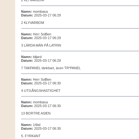
2 KLYVARBOM
Namn:
mombasa
Datum:
2025-03-17 06:29
2 KLYVARBOM
Namn:
Herr SolBen
Datum:
2025-03-17 06:29
3 LÄRDA MÄN PÅ LATRIN
Namn:
biljard
Datum:
2025-03-17 06:29
7 TAKPANEL tänkbart, även TR*PANEL
Namn:
Herr SolBen
Datum:
2025-03-17 06:30
4 UTGÅNGSHASTIGHET
Namn:
mombasa
Datum:
2025-03-17 06:30
13 BORTRE ASIEN
Namn:
14bd
Datum:
2025-03-17 06:30
5. FYRKANT