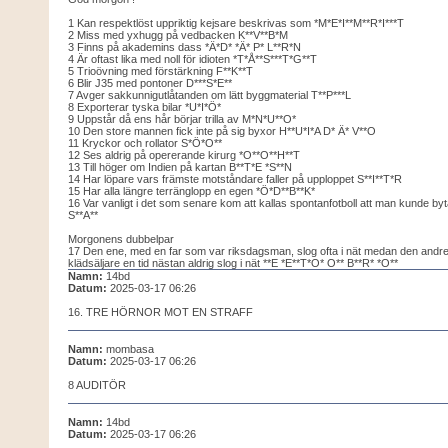
1 Kan respektlöst uppriktig kejsare beskrivas som *M*E*I**M**R*I***T
2 Miss med yxhugg på vedbacken K**V**B*M
3 Finns på akademins dass *Ä*D* *Ä* P* L**R*N
4 Är oftast lika med noll för idioten *T*Å**S***T*G**T
5 Trioövning med förstärkning F**K**T
6 Blir J35 med pontoner D***S*E**
7 Avger sakkunnigutlåtanden om lätt byggmaterial T**P***L
8 Exporterar tyska bilar *U*I*Ö*
9 Uppstår då ens hår börjar trilla av M*N*U**O*
10 Den store mannen fick inte på sig byxor H**U*I*A D* Ä* V**O
11 Kryckor och rollator S*Ö*O**
12 Ses aldrig på opererande kirurg *O**O**H**T
13 Till höger om Indien på kartan B**T*E *S**N
14 Har löpare vars främste motståndare faller på upploppet S**I**T*R
15 Har alla längre terränglopp en egen *Ö*D**B**K*
16 Var vanligt i det som senare kom att kallas spontanfotboll att man kunde by
S**A**
Morgonens dubbelpar
17 Den ene, med en far som var riksdagsman, slog ofta i nät medan den andre,
klädsäljare en tid nästan aldrig slog i nät **E *E**T*O* O** B**R* *O**
Namn:
14bd
Datum:
2025-03-17 06:26
16. TRE HÖRNOR MOT EN STRAFF
Namn:
mombasa
Datum:
2025-03-17 06:26
8 AUDITÖR
Namn:
14bd
Datum:
2025-03-17 06:26