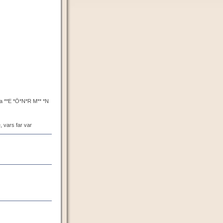
ta **E *Ö*N*R M** *N
 vars far var