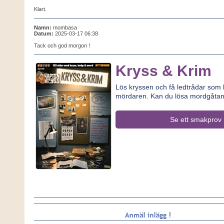
Klart.
Namn:
mombasa
Datum:
2025-03-17 06:38
Tack och god morgon !
Kryss & Krim
Lös kryssen och få ledtrådar som le
mördaren. Kan du lösa mordgåta
Se ett smakprov