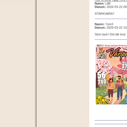
Namn:
LiBl
Datum:
2026-03-22 09
STARKVARA?
Namn:
7om3
Datum:
2026-03-22 10
Stort tack! Det blir bra!