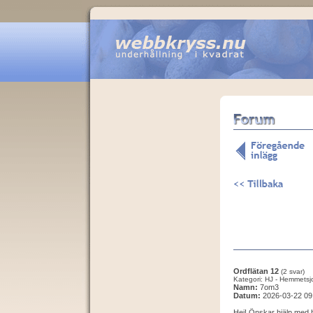
Ordflätan 12
(2 svar)
Kategori: HJ - Hemmetsj
Namn:
7om3
Datum:
2026-03-22 09
Hej! Önskar hjälp med 