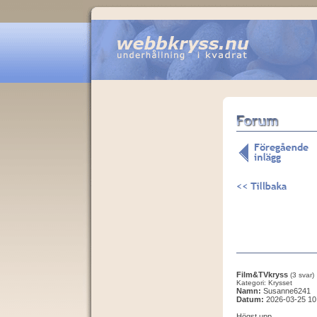
Film&TVkryss
(3 svar)
Kategori: Krysset
Namn:
Susanne6241
Datum:
2026-03-25 10
Högst upp