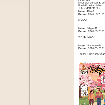
Inspirerar en som Kree
Bredvid nedre bilden
Jullov VINTER *ILK
Namn:
Flisa2
Datum:
2026-03-25 11
MUSA?
Namn:
Vågen52
Datum:
2026-03-25 11
VINTERVILA?
Namn:
Susanne6241
Datum:
2026-03-25 11
Tackar Flisa2 och Våg