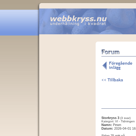
Storkryss 3
(3 svar)
Kategori: VI - Tidningen
Namn:
Pewn
Datum:
2026-04-01 16
Sidan 75 mitt på