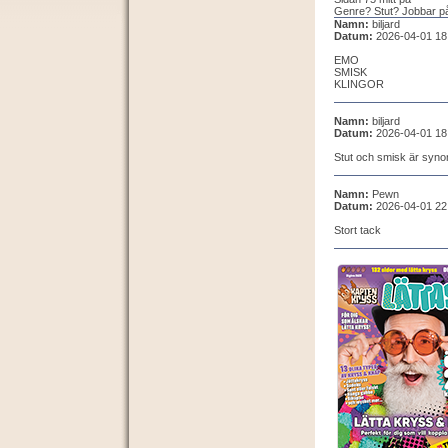
Genre? Stut? Jobbar p
Namn:
biljard
Datum:
2026-04-01 18
EMO
SMISK
KLINGOR
Namn:
biljard
Datum:
2026-04-01 18
Stut och smisk är synony
Namn:
Pewn
Datum:
2026-04-01 22
Stort tack