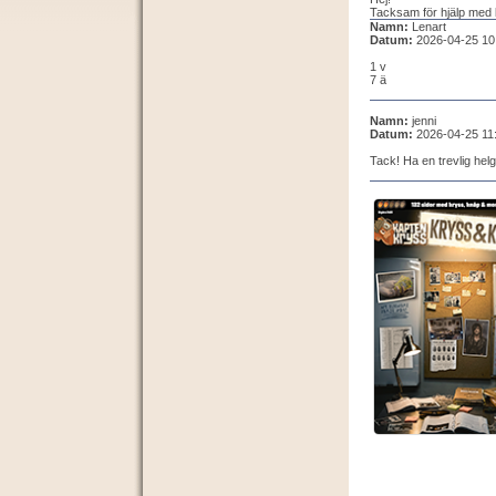
Tacksam för hjälp med bo
Namn:
Lenart
Datum:
2026-04-25 10
1 v
7 ä
Namn:
jenni
Datum:
2026-04-25 11
Tack! Ha en trevlig helg