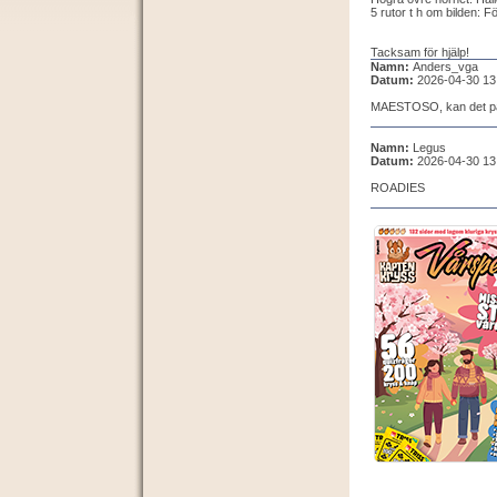
5 rutor t h om bilden: F
Tacksam för hjälp!
Namn:
Anders_vga
Datum:
2026-04-30 13
MAESTOSO, kan det pa
Namn:
Legus
Datum:
2026-04-30 13
ROADIES