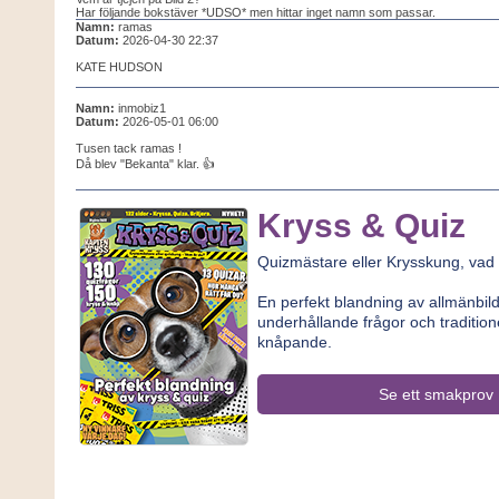
Har följande bokstäver *UDSO* men hittar inget namn som passar.
Namn:
ramas
Datum:
2026-04-30 22:37
KATE HUDSON
Namn:
inmobiz1
Datum:
2026-05-01 06:00
Tusen tack ramas !
Då blev "Bekanta" klar. 👍
Kryss & Quiz
Quizmästare eller Krysskung, vad
En perfekt blandning av allmänbi
underhållande frågor och traditione
knåpande.
Se ett smakprov