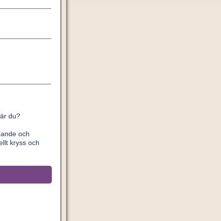
 är du?
ldande och
llt kryss och