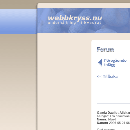
Gamla Dagligt Alleha
Kategori: Fria diskussion
Namn:
biljard
Datum:
2026-05-21 06
God morgon !