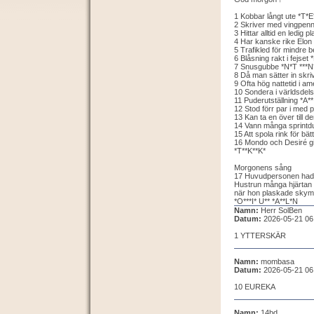
1 Kobbar långt ute *T*E
2 Skriver med vingpenn
3 Hittar alltid en ledig 
4 Har kanske rike Elon 
5 Trafikled för mindre
6 Blåsning rakt i fejset 
7 Snusgubbe *N*T ***N
8 Då man sätter in skri
9 Ofta hög nattetid i am
10 Sondera i världsdel
11 Puderutställning *A**
12 Stod förr par i med pol
13 Kan ta en över till d
14 Vann många sprintdue
15 Att spola rink för bätt
16 Mondo och Desiré gift
*T**K**K*
Morgonens sång
17 Huvudpersonen hade
Hustrun många hjärtan
när hon plaskade skymta
*O***I* U** *A**L*N
Namn:
Herr SolBen
Datum:
2026-05-21 06
1 YTTERSKÄR
Namn:
mombasa
Datum:
2026-05-21 06
10 EUREKA
Namn:
14bd