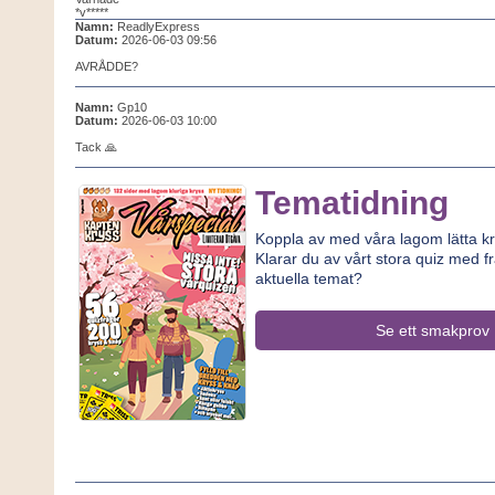
*v*****
Namn:
ReadlyExpress
Datum:
2026-06-03 09:56
AVRÅDDE?
Namn:
Gp10
Datum:
2026-06-03 10:00
Tack 🙏
Tematidning
Koppla av med våra lagom lätta kr
Klarar du av vårt stora quiz med f
aktuella temat?
Se ett smakprov