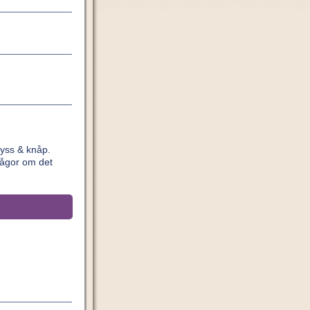
yss & knåp.
rågor om det