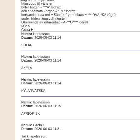
högst upp till vänster
byter botten = ***A* lodrätt
den ensamma vargen = ***L* lodrätt
korsande detta ord = Sänker fryspunkten = ****RVÄ**KA vågrätt
under bilden längst till vänster
Oberoende av erfarenhet = AP**O**** lodrätt
M v h
Greta H
Namn:
lapetesson
Datum:
2026-06-03 11:14
SULAR
Namn:
lapetesson
Datum:
2026-06-03 11:14
AKELA
Namn:
lapetesson
Datum:
2026-06-03 11:14
KYLARVÄTSKA
Namn:
lapetesson
Datum:
2026-06-03 11:15
APRIORISK
Namn:
Greta H
Datum:
2026-06-03 11:21
Tack lapetesson.