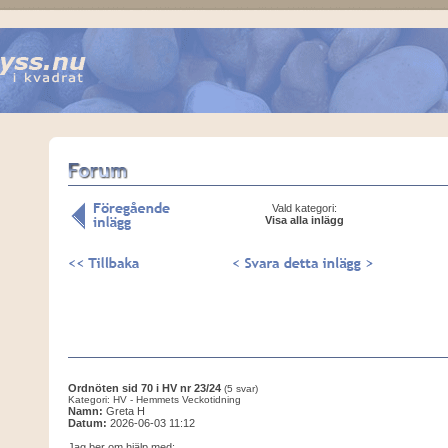
Vald kategori:
Visa alla inlägg
Ordnöten sid 70 i HV nr 23/24
(5 svar)
Kategori: HV - Hemmets Veckotidning
Namn:
Greta H
Datum:
2026-06-03 11:12
Jag ber om hjälp med: