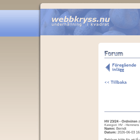
HV 23/24 - Ordnöten
(
Kategori: HV - Hemmets 
Namn:
Berndt
Datum:
2026-06-03 16
Behöver hjälp för att få 