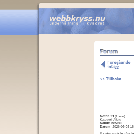
Nöten 23
(1 svar)
Kategori: Allers
Namn:
berwic1
Datum:
2026-06-03 18
R rader nerifrån vågrätt: