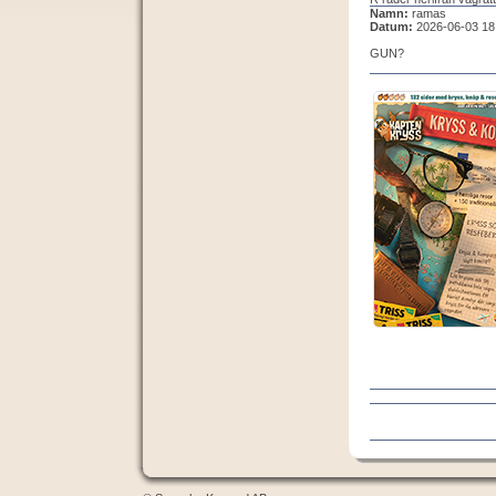
Namn:
ramas
Datum:
2026-06-03 18
GUN?