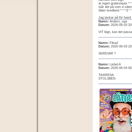
är ingen gratisskjuts * * 
står det på som vi sitter
Sitter bredbent * * * E * 
Jag tackar på för hand
Namn:
Anders_vga
Datum:
2026-06-03 20
VIT lögn, kan det passa
Namn:
Flisa2
Datum:
2026-06-03 20
SKREVAR ?
Namn:
Lisbet A
Datum:
2026-06-04 06
TAXIRESA
STOLSBEN