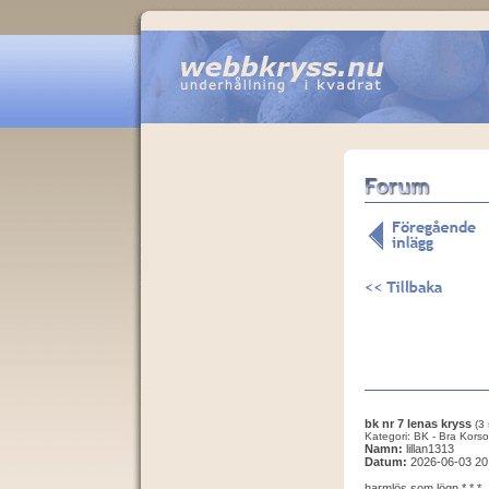
bk nr 7 lenas kryss
(3 
Kategori: BK - Bra Korso
Namn:
lillan1313
Datum:
2026-06-03 20
harmlös som lögn * * *