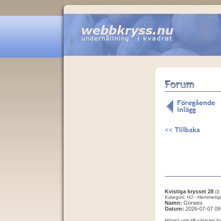
Kvistiga krysset 28
(3
Kategori: HJ - Hemmetsj
Namn:
Gorwes
Datum:
2026-07-07 09
Högst upp till vänster l