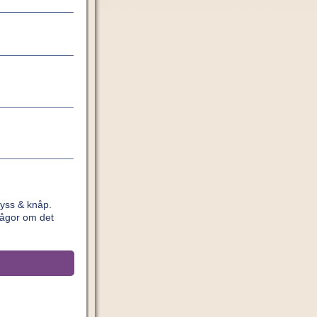
yss & knåp.
rågor om det