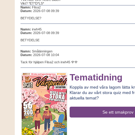
Vikt? *ET*D*LS*
Namn:
Flisa2
Datum:
2026-07-08 09:39
BETYDELSE?
Namn:
irwh45
Datum:
2026-07-08 09:39
BETYDELSE
Namn:
Smålänningen
Datum:
2026-07-08 10:04
Tack för hjälpen Flisa2 och irwh45 🌹🌹
Tematidning
Koppla av med våra lagom lätta kr
Klarar du av vårt stora quiz med f
aktuella temat?
Se ett smakprov