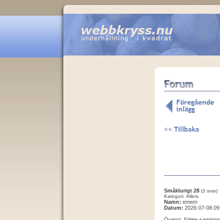
Småklurigt 28
(3 svar)
Kategori: Allers
Namn:
emem
Datum:
2026-07-08 09
Överst. Sätter samman