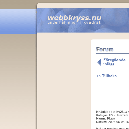
Knäckjobbet hv23
(4 
Kategori: HV - Hemmets 
Namn:
Fkaw
Datum:
2026-06-03 16
Hej har problem med ned