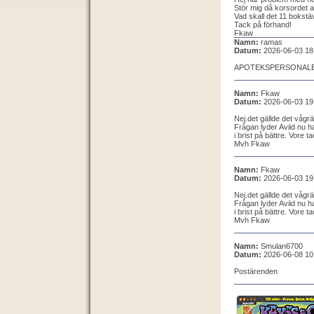
Stör mig då korsordet a
Vad skall det 11 bokstä
Tack på förhand!
Fkaw
Namn:
ramas
Datum:
2026-06-03 18
APOTEKSPERSONAL
Namn:
Fkaw
Datum:
2026-06-03 19
Nej.det gällde det vågrä
Frågan lyder Aviid nu 
i brist på bättre. Vore t
Mvh Fkaw
Namn:
Fkaw
Datum:
2026-06-03 19
Nej.det gällde det vågrä
Frågan lyder Aviid nu 
i brist på bättre. Vore t
Mvh Fkaw
Namn:
Smulan6700
Datum:
2026-06-08 10
Postärenden