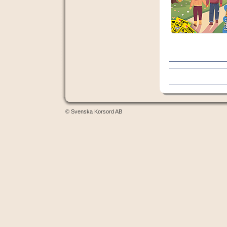
© Svenska Korsord AB