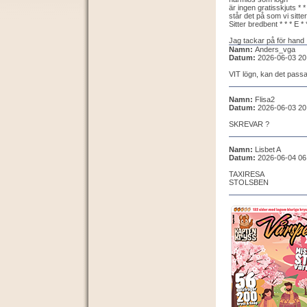
är ingen gratisskjuts * * 
står det på som vi sitter
Sitter bredbent * * * E * 
Jag tackar på för hand
Namn:
Anders_vga
Datum:
2026-06-03 20
VIT lögn, kan det passa
Namn:
Flisa2
Datum:
2026-06-03 20
SKREVAR ?
Namn:
Lisbet A
Datum:
2026-06-04 06
TAXIRESA
STOLSBEN