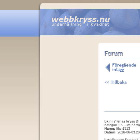
bk nr 7 lenas kryss
(3 
Kategori: BK - Bra Korso
Namn:
lillan1313
Datum:
2026-06-03 20
harmlös som lögn * * *