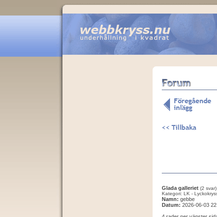
Glada galleriet
(2 svar)
Kategori: LK - Lyckokrys
Namn:
gebbe
Datum:
2026-06-03 22
4 rader ner vänster sid