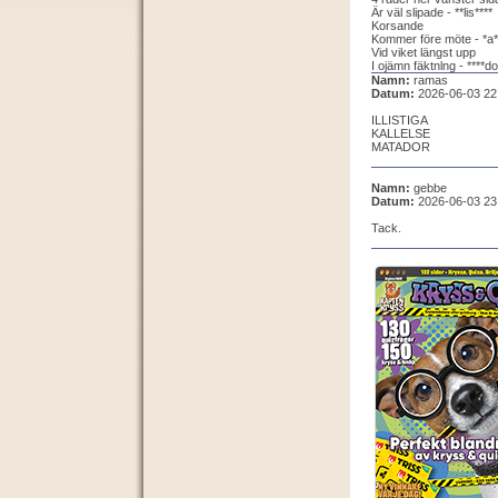
Är väl slipade - **lis****
Korsande
Kommer före möte - *a*
Vid viket längst upp
I ojämn fäktnlng - ****do
Namn:
ramas
Datum:
2026-06-03 22
ILLISTIGA
KALLELSE
MATADOR
Namn:
gebbe
Datum:
2026-06-03 23
Tack.