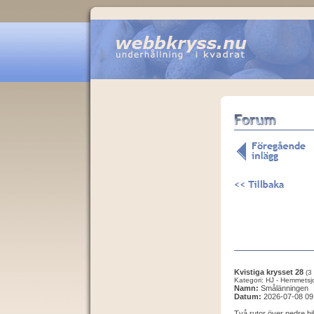
Kvistiga krysset 28
(3
Kategori: HJ - Hemmetsj
Namn:
Smålänningen
Datum:
2026-07-08 09
Två rutor över nedre bi