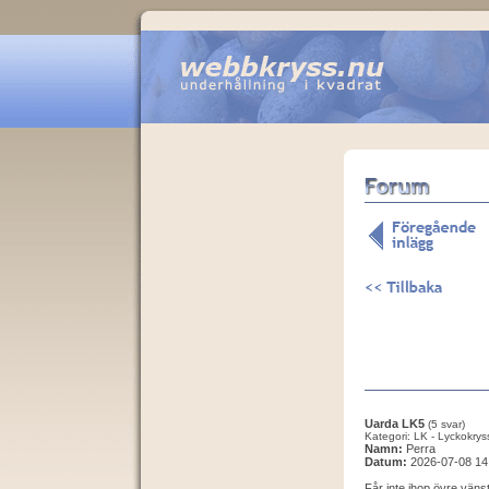
Uarda LK5
(5 svar)
Kategori: LK - Lyckokrys
Namn:
Perra
Datum:
2026-07-08 14
Får inte ihop övre väns