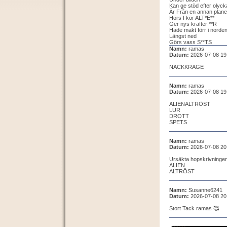
Kan ge stöd efter oly
Är Från en annan plane
Hörs I kör ALT*E**
Ger nys krafter **R
Hade makt förr i norde
Längst ned
Görs vass S**TS
Namn:
ramas
Datum:
2026-07-08 19
NACKKRAGE
Namn:
ramas
Datum:
2026-07-08 19
ALIENALTRÖST
LUR
DROTT
SPETS
Namn:
ramas
Datum:
2026-07-08 20
Ursäkta hopskrivninge
ALIEN
ALTRÖST
Namn:
Susanne6241
Datum:
2026-07-08 20
Stort Tack ramas 🥰