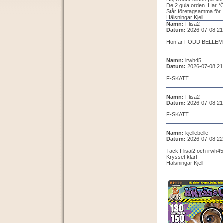
De 2 gula orden. Har 
Står företagsamma för.
Hälsningar Kjell
Namn:
Flisa2
Datum:
2026-07-08 21
Hon är FÖDD BELLE
Namn:
irwh45
Datum:
2026-07-08 21
F-SKATT
Namn:
Flisa2
Datum:
2026-07-08 21
F-SKATT
Namn:
kjellebelle
Datum:
2026-07-08 22
Tack Flisai2 och irwh45
Krysset klart
Hälsningar Kjell