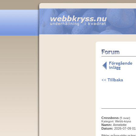
Crossboss
(5 svar)
Kategori: Webb-kryss
Namn:
Annelotte
Datum:
2026-07-09 01
Bildar månguddig gräns 