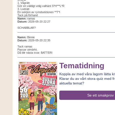
1. Vågrätt
Gör en väldigt velig valhänt S*H***L*R
3. Lodrätt
En sektion av rymdsektionen **T*I
Tack på förhand
Namn:
ramas
Datum:
2026-05-20 22:27
SCHABBLAR?
Namn:
Binnie
Datum:
2026-05-20 22:35
Tack ramas
Passar utmärkt.
Då blir nästa svar. BATTERI
Tematidning
Koppla av med våra lagom lätta kr
Klarar du av vårt stora quiz med f
aktuella temat?
Se ett smakprov