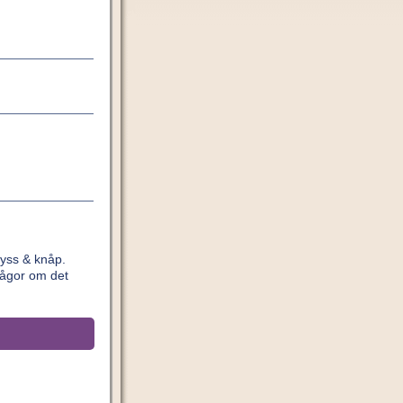
yss & knåp.
rågor om det