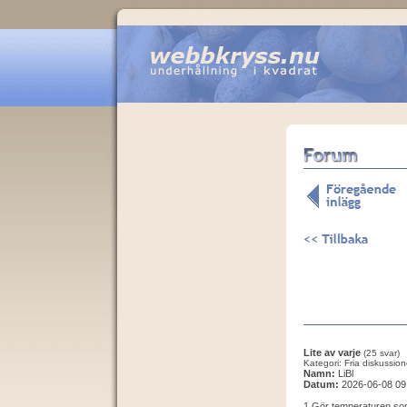
Lite av varje
(25 svar)
Kategori: Fria diskussion
Namn:
LiBl
Datum:
2026-06-08 09
1 Gör temperaturen somm