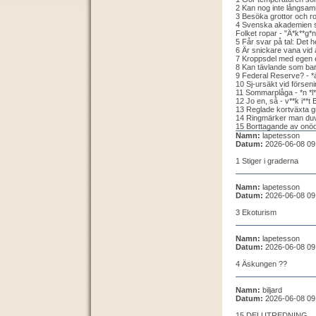
2 Kan nog inte långsamm
3 Besöka grottor och ro
4 Svenska akademien s
Folket ropar - "Ä*k**g*n
5 Får svar på tal: Det he
6 Är snickare vana vid at
7 Kroppsdel med egen ent
8 Kan tävlande som bara 
9 Federal Reserve? - *ä
10 Sj-ursäkt vid försenin
11 Sommarplåga - *n *l*g
12 Jo en, så - v**k i**t B
13 Reglade kortväxta gr
14 Ringmärker man duvo
15 Borttagande av onöd
Namn:
lapetesson
Datum:
2026-06-08 09
1 Stiger i graderna
Namn:
lapetesson
Datum:
2026-06-08 09
3 Ekoturism
Namn:
lapetesson
Datum:
2026-06-08 09
4 Äskungen ??
Namn:
biljard
Datum:
2026-06-08 09
15 DELUTREDNING