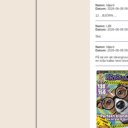
Namn:
biljard
Datum:
2026-06-08 09
12 ...BJÖRN ...
Namn:
LiBl
Datum:
2026-06-08 09
Slut.
Namn:
biljard
Datum:
2026-06-08 09
På tal om att silvergruv
en tvåa kallas best lose