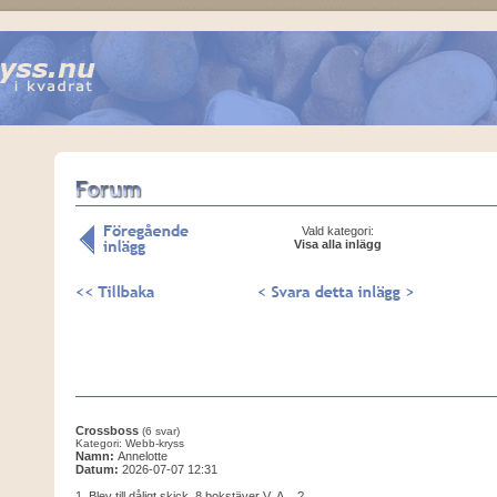
Vald kategori:
Visa alla inlägg
Crossboss
(6 svar)
Kategori: Webb-kryss
Namn:
Annelotte
Datum:
2026-07-07 12:31
1. Blev till dåligt skick. 8 bokstäver V..A....?