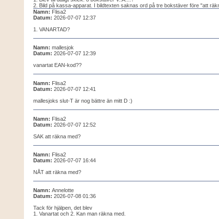
2. Bild på kassa-apparat. I bildtexten saknas ord på tre bokstäver före "att rä
Namn:
Flisa2
Datum:
2026-07-07 12:37
1. VANARTAD?
Namn:
mallesjok
Datum:
2026-07-07 12:39
vanartat EAN-kod??
Namn:
Flisa2
Datum:
2026-07-07 12:41
mallesjoks slut-T är nog bättre än mitt D :)
Namn:
Flisa2
Datum:
2026-07-07 12:52
SAK att räkna med?
Namn:
Flisa2
Datum:
2026-07-07 16:44
NÅT att räkna med?
Namn:
Annelotte
Datum:
2026-07-08 01:36
Tack för hjälpen, det blev
1. Vanartat och 2. Kan man räkna med.