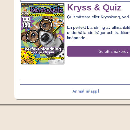
Kryss & Quiz
Quizmästare eller Krysskung, vad
En perfekt blandning av allmänbi
underhållande frågor och traditione
knåpande.
Se ett smakprov