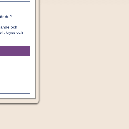
 är du?
ldande och
llt kryss och