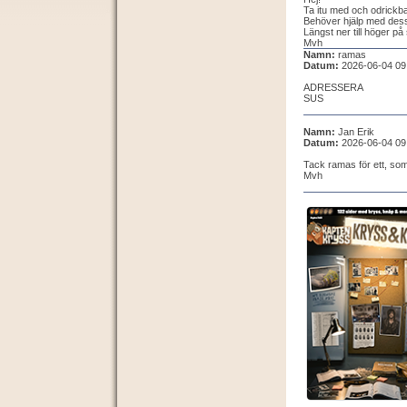
Ta itu med och odrickbar
Behöver hjälp med dess
Längst ner till höger på
Mvh
Namn:
ramas
Datum:
2026-06-04 09
ADRESSERA
SUS
Namn:
Jan Erik
Datum:
2026-06-04 09
Tack ramas för ett, som
Mvh