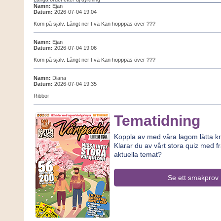
Namn:
Ejan
Datum:
2026-07-04 19:04
Kom på själv. Långt ner t vä Kan hopppas över ???
Namn:
Ejan
Datum:
2026-07-04 19:06
Kom på själv. Långt ner t vä Kan hopppas över ???
Namn:
Diana
Datum:
2026-07-04 19:35
Ribbor
Tematidning
Koppla av med våra lagom lätta kr
Klarar du av vårt stora quiz med f
aktuella temat?
Se ett smakprov