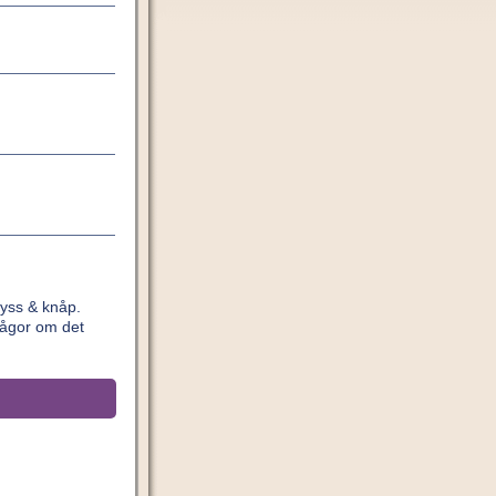
yss & knåp.
rågor om det