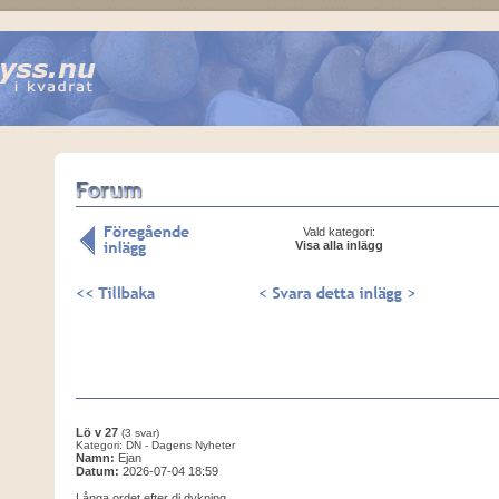
Vald kategori:
Visa alla inlägg
Lö v 27
(3 svar)
Kategori: DN - Dagens Nyheter
Namn:
Ejan
Datum:
2026-07-04 18:59
Långa ordet efter dj dykning